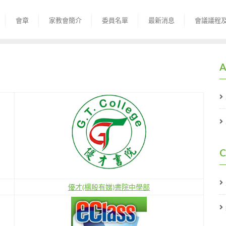
會章
家教會簡介
委員名單
最新消息
會議議程
A
C
優才(楊殷有娣)書院中學部