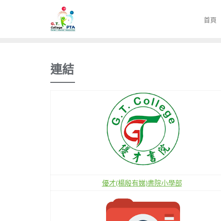
Skip
to
首頁
content
連結
優才(楊殷有娣)書院小學部